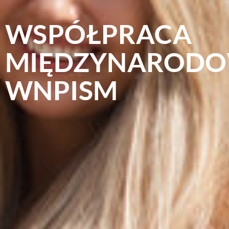
WSPÓŁPRACA
MIĘDZYNAROD
WNPISM