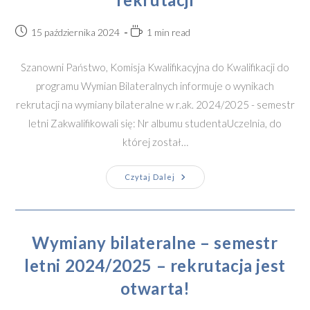
Post
Reading
15 października 2024
1 min read
published:
time:
Szanowni Państwo, Komisja Kwalifikacyjna do Kwalifikacji do
programu Wymian Bilateralnych informuje o wynikach
rekrutacji na wymiany bilateralne w r.ak. 2024/2025 - semestr
letni Zakwalifikowali się: Nr albumu studentaUczelnia, do
której został…
Wymiana
Czytaj Dalej
Bilateralna
–
Semestr
Letni
2024/2025
–
Wymiany bilateralne – semestr
Wyniki
Rekrutacji
letni 2024/2025 – rekrutacja jest
otwarta!