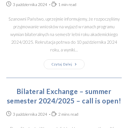
Post
Reading
3 października 2024
1 min read
published:
time:
Szanowni Państwo, uprzejmie informujemy, że rozpoczęliśmy
przyjmowanie wniosków na wyjazd w ramach programu
wymian bilateralnych na semestr letni roku akademickiego
2024/2025. Rekrutacja potrwa do 10 października 2024
roku, a wyniki…
Wymiany
Czytaj Dalej
Bilateralne
–
Semestr
Letni
2024/2025
–
Bilateral Exchange – summer
Rekrutacja
Jest
semester 2024/2025 – call is open!
Otwarta!
Post
Reading
3 października 2024
2 mins read
published:
time: