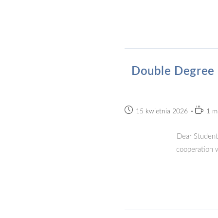
Double Degree 
Post
Readin
15 kwietnia 2026
1 m
published:
time:
Dear Student
cooperation w