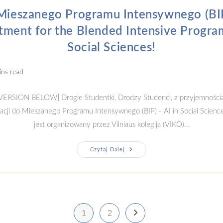
Cooperation
With The
Mieszanego Programu Intensywnego (BIP)
Hong
Kong
tment for the Blended Intensive Progra
Polytechnic
University (PolyU)
Social Sciences!
g
ins read
ERSION BELOW] Drogie Studentki, Drodzy Studenci, z przyjemności
tacji do Mieszanego Programu Intensywnego (BIP) - AI in Social Scienc
jest organizowany przez Vilniaus kolegija (VIKO)…
Rekrutacja
Czytaj Dalej
Do
Mieszanego
Programu
Intensywnego
(BIP)
–
AI
In
1
2
Social
Go to the next page
Sciences!