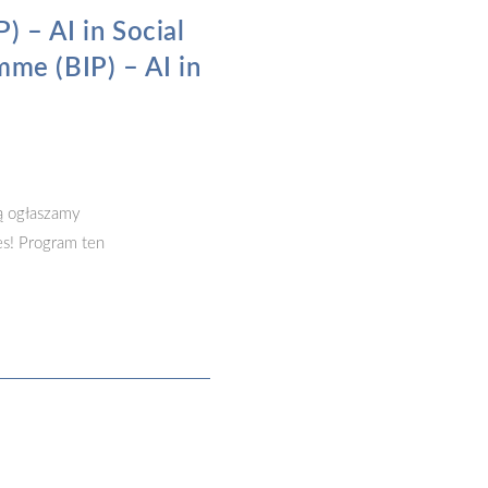
 – AI in Social
mme (BIP) – AI in
ą ogłaszamy
es! Program ten