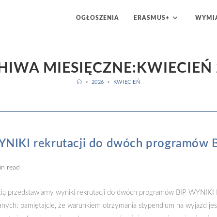
OGŁOSZENIA
ERASMUS+
WYMIA
HIWA MIESIĘCZNE:KWIECIEŃ 
>
2026
>
KWIECIEŃ
NIKI rekrutacji do dwóch programów 
g
in read
ią przedstawiamy wyniki rekrutacji do dwóch programów BIP WYNIKI 
anych: pamiętajcie, że warunkiem otrzymania stypendium na wyjazd jes