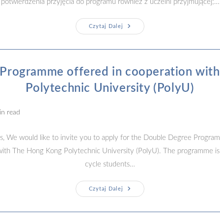
potwierdzenia przyjęcia do programu również z uczelni przyjmującej;…
WYNIKI
Czytaj Dalej
Rekrutacji
Do
Dwóch
Programów
BIP
Programme offered in cooperation wit
Polytechnic University (PolyU)
g
in read
s, We would like to invite you to apply for the Double Degree Program
ith The Hong Kong Polytechnic University (PolyU). The programme is 
cycle students…
Double
Czytaj Dalej
Degree
Programme
Offered
In