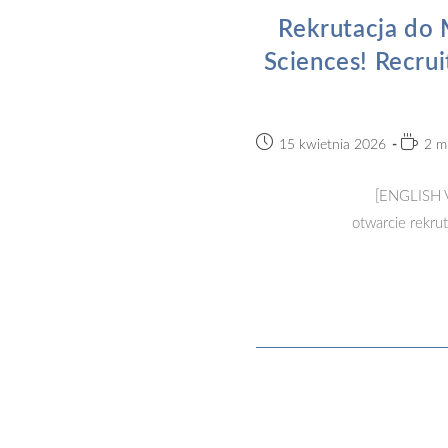
Rekrutacja do 
Sciences! Recrui
Post
Readin
15 kwietnia 2026
2 m
published:
time:
[ENGLISH V
otwarcie rekru